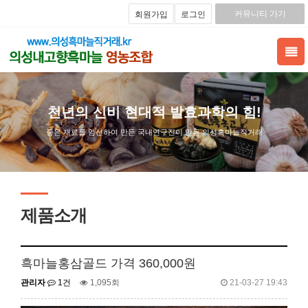
커뮤니티 가기
회원가입
로그인
천년의 신비 현대적 발효과학의 힘!
좋은 재료를 엄선하여 만든 국내연구진이 만든 의성흑마늘직거래
제품소개
흑마늘홍삼골드 가격 360,000원
관리자
1건
1,095회
21-03-27 19:43