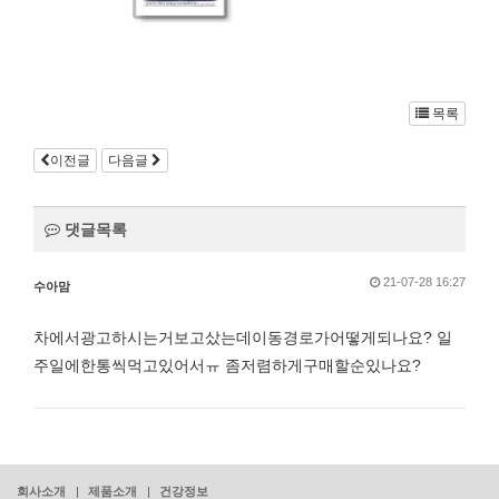
목록
이전글
다음글
댓글목록
작성일
21-07-28 16:27
수아맘
차에서광고하시는거보고샀는데이동경로가어떻게되나요? 일
주일에한통씩먹고있어서ㅠ 좀저렴하게구매할순있나요?
회사소개
제품소개
건강정보